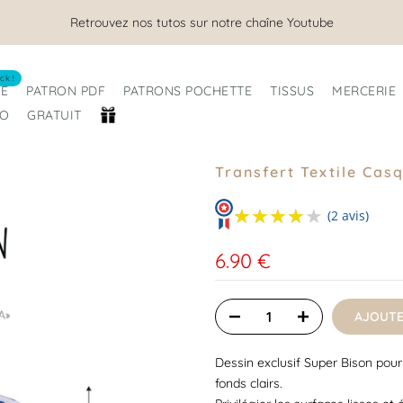
Retrouvez nos tutos sur notre chaîne Youtube
ck !
RE
PATRON PDF
PATRONS POCHETTE
TISSUS
MERCERIE
RO
GRATUIT
Transfert Textile Cas
★★★★★
★★★★★
(2 avis)
6.90 €
AJOUTE
Dessin exclusif Super Bison pour 
fonds clairs.