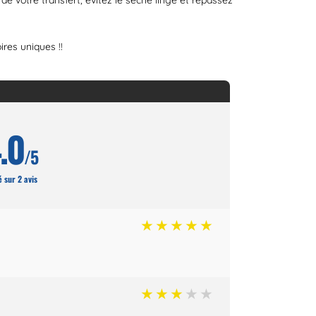
de votre transfert, évitez le sèche linge et repassez
res uniques !!
.0
/5
 sur 2 avis