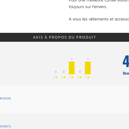
Pour une meilleure conservation 
toujours sur l'envers.
A vous les vêtements et accessoi
AVIS À PROPOS DU PRODUIT
4
1
1
0
0
0
Basé
1★
2★
3★
4★
5★
8/2024)
4/2021)