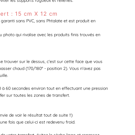
éviter les supports rugueux et reliefiés.
ert : 15 cm X 12 cm
t garanti
s
ans PVC, sans Phtalate et est produit en
u photo qui rivalise avec les produits finis trouvés en
 se trouver sur le dessus, c'est sur cette face que vous
passer chaud (170/180° - position 2). Vous n'avez pas
ille.
0 à 60 secondes environ tout en effectuant une pression
fer sur toutes les zones de transfert.
vie de voir le résultat tout de suite !!)
une fois que celui-ci est redevenu froid.