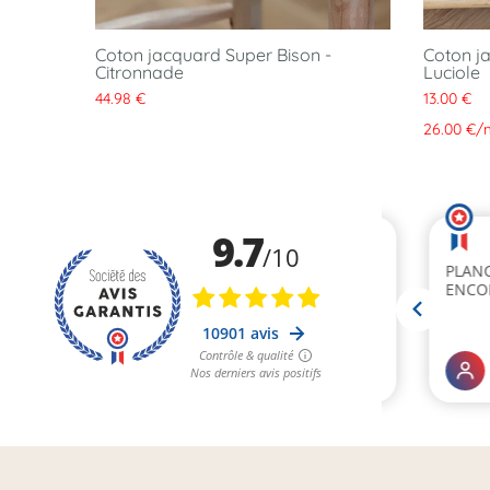
cé Super
Coton jacquard Super Bison -
Coton j
Citronnade
Luciole
44.98 €
13.00 €
26.00 €
/