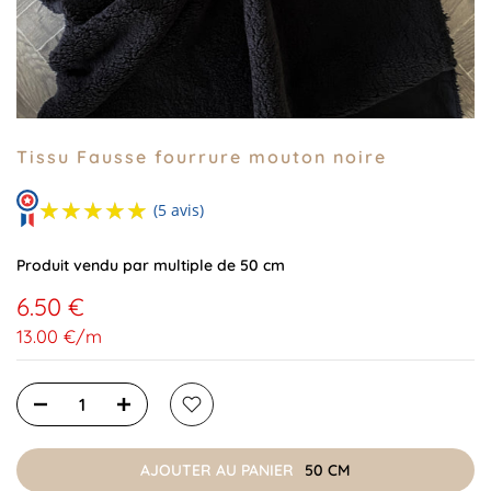
Tissu Fausse fourrure mouton noire
★★★★★
★★★★★
(5 avis)
Produit vendu par multiple de 50 cm
6.50 €
13.00 €
/
m
AJOUTER AU PANIER
50 CM