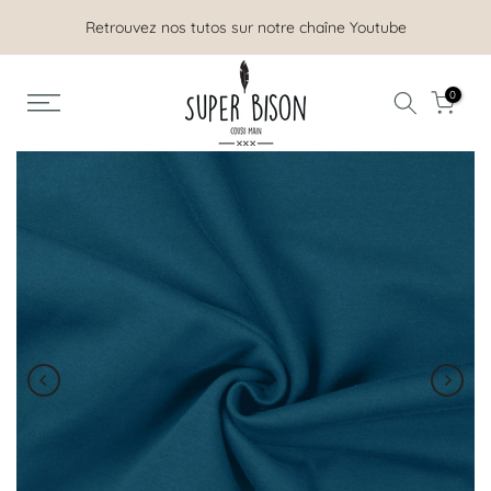
Aller
Retrouvez nos tutos sur notre chaîne Youtube
au
contenu
Nous sommes ouverts tout l'été !
0