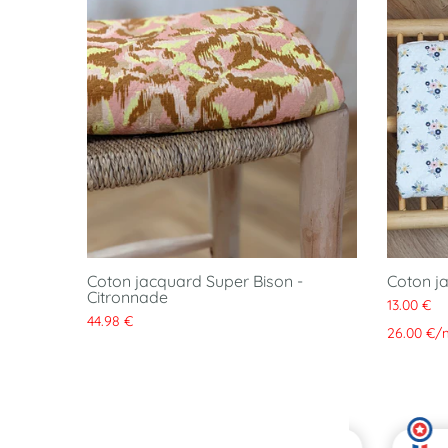
cé Super
Coton jacquard Super Bison -
Coton j
Citronnade
13.00 €
44.98 €
26.00 €
/