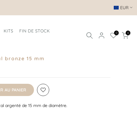
EUR
KITS
FIN DE STOCK
0
0
tal bronze 15 mm
R AU PANIER
étal argenté de 15 mm de diamètre.