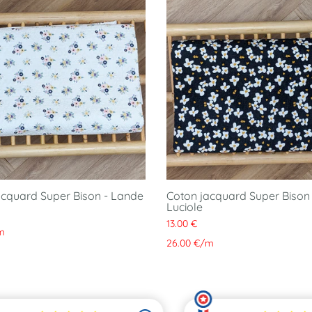
acquard Super Bison - Lande
Coton jacquard Super Bison 
Luciole
13.00 €
m
26.00 €
/
m