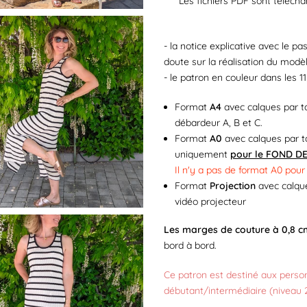
Les fichiers PDF sont télécha
- la notice explicative avec le p
doute sur la réalisation du modè
- le patron en couleur dans les 11
Format
A4
avec calques par ta
débardeur A, B et C.
Format
A0
avec calques par ta
uniquement
pour le FOND D
Il n'y a pas de format A0 pour
Format
Projection
avec calques
vidéo projecteur
Les marges de couture à 0,8 c
bord à bord.
Ce patron est destiné aux perso
débutant/intermédiaire (niveau 