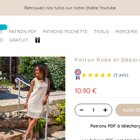
Nous sommes ouverts tout l'été !
ck !
RE
PATRON PDF
PATRONS POCHETTE
TISSUS
MERCERIE
RO
GRATUIT
Patron Robe et Débard
★★★★★
★★★★★
(3 avis)
10.90 €
AJOUTE
Patrons PDF à télécharge