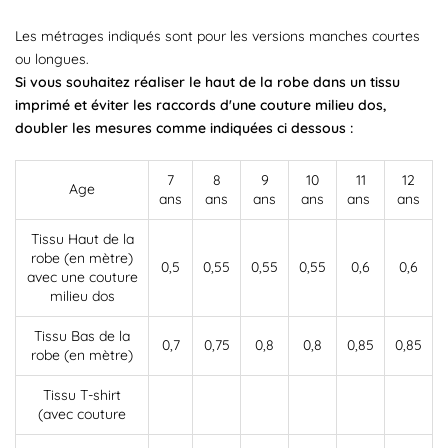
Les métrages indiqués sont pour les versions manches courtes
ou longues.
Si vous souhaitez réaliser le haut de la robe dans un tissu
imprimé et éviter les raccords d'une couture milieu dos,
doubler les mesures comme indiquées ci dessous :
7
8
9
10
11
12
Age
ans
ans
ans
ans
ans
ans
Tissu Haut de la
robe (en mètre)
0,5
0,55
0,55
0,55
0,6
0,6
avec une couture
milieu dos
Tissu Bas de la
0,7
0,75
0,8
0,8
0,85
0,85
robe (en mètre)
Tissu T-shirt
(avec couture