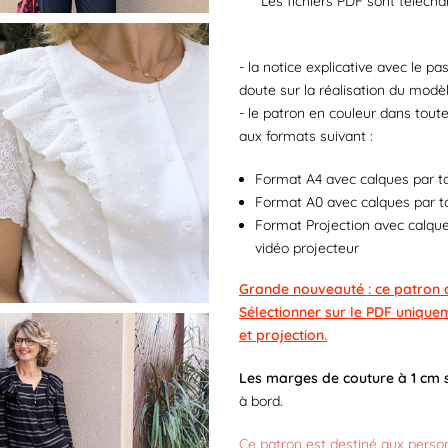
Les fichiers PDF sont télécha
- la notice explicative avec le p
doute sur la réalisation du modè
- le patron en couleur dans toute
aux formats suivant :
Format A4 avec calques par ta
Format A0 avec calques par ta
Format Projection avec calques
vidéo projecteur
Grande nouveauté : ce patron c
Sélectionner sur le PDF uniquem
et projection.
Les marges de couture à 1 cm 
à bord.
Ce patron est destiné aux perso