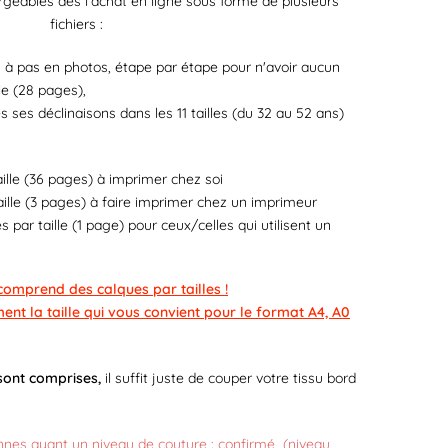
rgeables dès l'achat en ligne sous forme de plusieurs
fichiers :
as à pas en photos, étape par étape pour n'avoir aucun
le (28 pages),
s ses déclinaisons dans les 11 tailles (du 32 au 52 ans)
ille (36 pages) à imprimer chez soi
ille (3 pages) à faire imprimer chez un imprimeur
 par taille (1 page) pour ceux/celles qui utilisent un
omprend des calques par tailles !
ent la taille qui vous convient pour le format A4, A0
sont comprises,
il suffit juste de couper votre tissu bord
nnes ayant un niveau de couture : confirmé (niveau