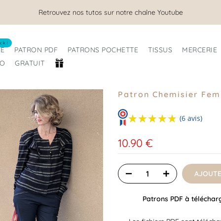
Nous sommes ouverts tout l'été !
ck !
RE
PATRON PDF
PATRONS POCHETTE
TISSUS
MERCERIE
RO
GRATUIT
Patron Chemisier Fem
★★★★★
★★★★★
(6 avis)
10.90 €
AJOUTE
Patrons PDF à télécharge