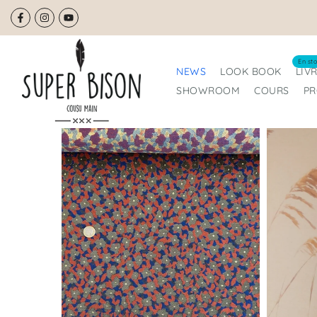
Aller
au
contenu
En sto
NEWS
LOOK BOOK
LIV
SHOWROOM
COURS
P