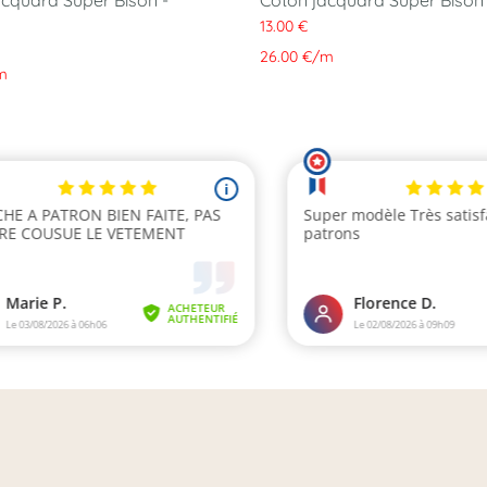
acquard Super Bison -
Coton jacquard Super Bison
13.00 €
26.00 €
/
m
m