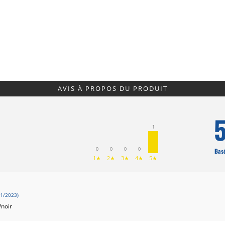
AVIS À PROPOS DU PRODUIT
5
1
0
0
0
0
Basé
1★
2★
3★
4★
5★
1/2023)
/noir