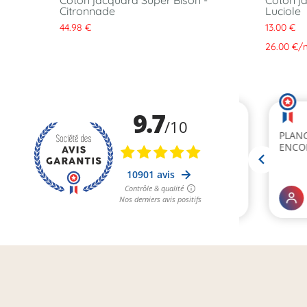
cé Super
Coton jacquard Super Bison -
Coton j
Citronnade
Luciole
44.98 €
13.00 €
26.00 €
/