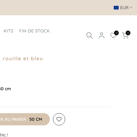
EUR
KITS
FIN DE STOCK
0
0
rouille et bleu
 50 cm
R AU PANIER
50 CM
chic !