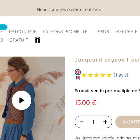
Nous sommes ouverts tout l'été !
ck !
RE
PATRON PDF
PATRONS POCHETTE
TISSUS
MERCERIE
RO
GRATUIT
Jacquard soyeux fleur 
★★★★★
★★★★★
(1 avis)
Produit vendu par multiple de
15.00 €
Lecture
AJOUTE
Joli jacquard souple, original et 