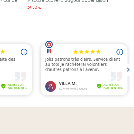
 - Lande
Viscose Ecovero Jaguar Super Bison
34.50 €