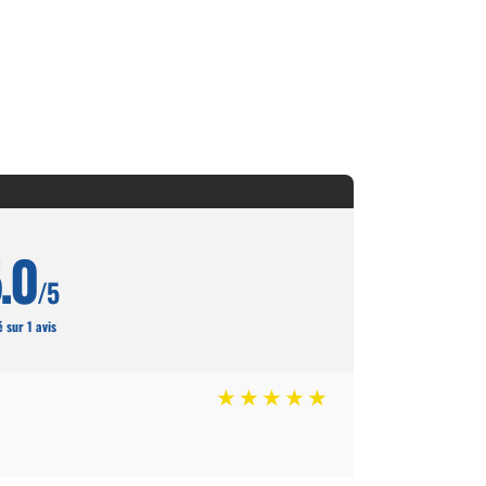
.0
/5
 sur 1 avis