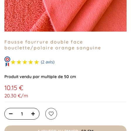
Fausse fourrure double face
bouclette/polaire orange sanguine
★★★★★
★★★★★
(2 avis)
Produit vendu par multiple de 50 cm
10.15 €
20.30 €
/
m