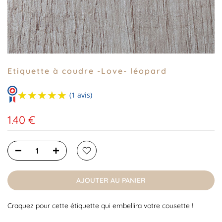
Etiquette à coudre -Love- léopard
★★★★★
★★★★★
(1 avis)
1.40 €
AJOUTER AU PANIER
Craquez pour cette étiquette qui embellira votre cousette !