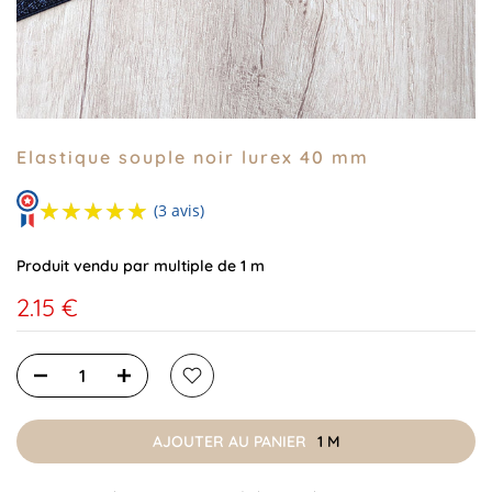
Elastique souple noir lurex 40 mm
★★★★★
★★★★★
(3 avis)
Produit vendu par multiple de 1 m
2.15 €
AJOUTER AU PANIER
1 M