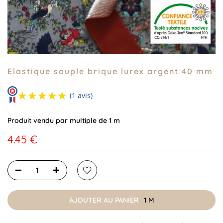
Elastique souple brique lurex argent 40 mm
★★★★★
★★★★★
(1 avis)
Produit vendu par multiple de 1 m
4.45 €
AJOUTER AU PANIER
1 M