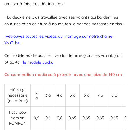
amuser à faire des déclinaisons !
- La deuxième plus travaillée avec ses volants qui bordent les
coutures et sa ceinture à nouer, tenue par des passants en tissu.
Retrouvez toutes les vidéos du montage sur notre chaine
YouTube.
Ce modèle existe aussi en version femme (sans les volants) du
34 au 46 :
le modèle Jacky
Consommation matières à prévoir avec une laize de 140 cm
Métrage
2
9
nécessaire
3 a
4 a
5 a
6 a
7 a
8 a
a
a
(en mètre)
Tissu pour
version
0,6
0,6
0,6
0,65
0,65
0,65
0,65
0,7
POMPON