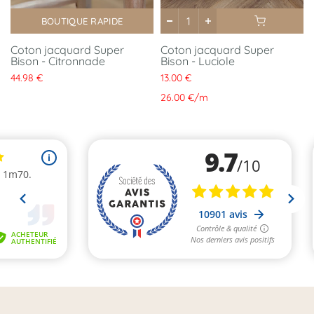
Publié le 24/05/2020 à 21:47.
(Date de commande : 16/05/2020)
Xxxxx
BOUTIQUE RAPIDE
Coton jacquard Super
Coton jacquard Super
Acheteur vérifié .
Bison - Citronnade
Bison - Luciole
Publié le 22/05/2020 à 11:21.
(Date de commande : 13/05/2020)
44.98 €
13.00 €
Ce short tombe parfaitement, les explications sont super claires, il
est très facile à coudre. J adore ce modèle.
26.00 €
/
m
Acheteur vérifié .
Publié le 01/05/2020 à 00:44.
(Date de commande : 23/04/2020)
Très joli rendu. Patron très bien expliqué. Fait en 6 ans, un peu juste
à la taille
Acheteur vérifié .
Publié le 02/08/2019 à 17:03.
(Date de commande : 25/07/2019)
patron simples et clairs
Acheteur vérifié .
Publié le 25/07/2019 à 13:24.
(Date de commande : 17/07/2019)
Parfait !