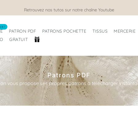
Nous sommes ouverts tout l'été !
ck !
RE
PATRON PDF
PATRONS POCHETTE
TISSUS
MERCERIE
RO
GRATUIT
Patrons PDF
son vous propose ses propres patrons à télécharger instantan