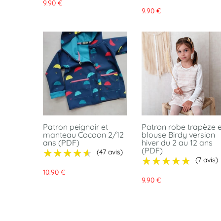
9.90 €
9.90 €
Patron peignoir et
Patron robe trapèze e
manteau Cocoon 2/12
blouse Birdy version
ans (PDF)
hiver du 2 au 12 ans
(PDF)
★★★★★
★★★★★
(47 avis)
★★★★★
★★★★★
(7 avis)
10.90 €
9.90 €