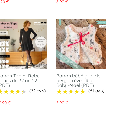
.90 €
8.90 €
atron Top et Robe
Patron bébé gilet de
énus du 32 au 52
berger réversible
PDF)
Baby-Maël (PDF)
★★★★★
★★★★★
★★★★★
★★★★★
(22 avis)
(64 avis)
0.90 €
5.90 €