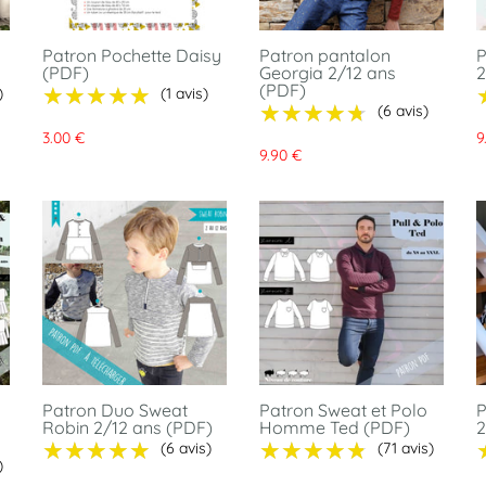
Patron Pochette Daisy
Patron pantalon
P
(PDF)
Georgia 2/12 ans
2
(PDF)
★★★★★
★★★★★
)
(1 avis)
★★★★★
★★★★★
(6 avis)
3.00 €
9
9.90 €
Patron Duo Sweat
Patron Sweat et Polo
P
Robin 2/12 ans (PDF)
Homme Ted (PDF)
2
★★★★★
★★★★★
★★★★★
★★★★★
(6 avis)
(71 avis)
)