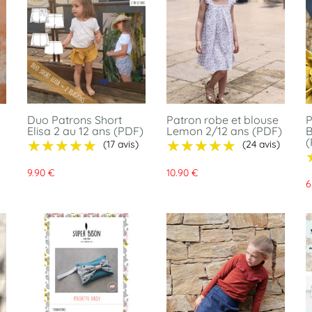
Duo Patrons Short
Patron robe et blouse
P
Elisa 2 au 12 ans (PDF)
Lemon 2/12 ans (PDF)
B
(
★★★★★
★★★★★
★★★★★
★★★★★
(17 avis)
(24 avis)
9.90 €
10.90 €
6