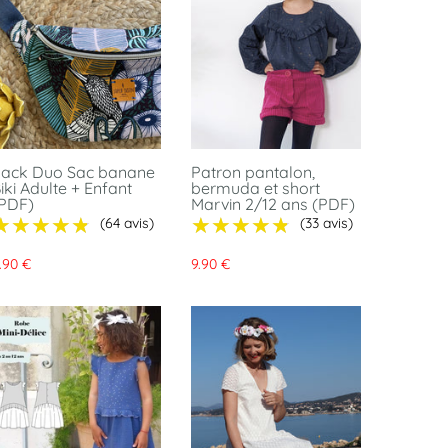
ack Duo Sac banane
Patron pantalon,
iki Adulte + Enfant
bermuda et short
PDF)
Marvin 2/12 ans (PDF)
★★★★★
★★★★★
★★★★★
★★★★★
(64 avis)
(33 avis)
.90 €
9.90 €