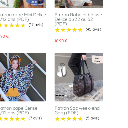
atron robe Mini Délice
Patron Robe et blouse
/12 ans (PDF)
Délice du 32 au 52
(PDF)
★★★★★
★★★★★
(17 avis)
★★★★★
★★★★★
(45 avis)
.90 €
10.90 €
atron cape Cerise
Patron Sac week-end
/12 ans (PDF)
Gary (PDF)
★★★★★
★★★★★
★★★★★
★★★★★
(7 avis)
(5 avis)