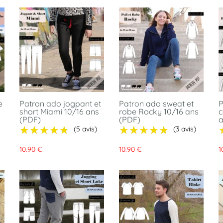
e
Patron ado jogpant et
Patron ado sweat et
P
short Miami 10/16 ans
robe Rocky 10/16 ans
c
(PDF)
(PDF)
a
★★★★★
★★★★★
★★★★★
★★★★★
(5 avis)
(3 avis)
10.90 €
10.90 €
1