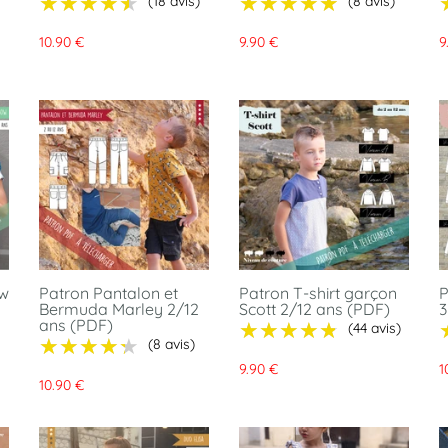
★★★★★
★★★★★
★★★★★
★★★★★
(18 avis)
(8 avis)
10.90 €
9.90 €
9
ow
Patron Pantalon et
Patron T-shirt garçon
P
Bermuda Marley 2/12
Scott 2/12 ans (PDF)
3
ans (PDF)
★★★★★
★★★★★
(44 avis)
★★★★★
★★★★★
(8 avis)
9.90 €
1
10.90 €