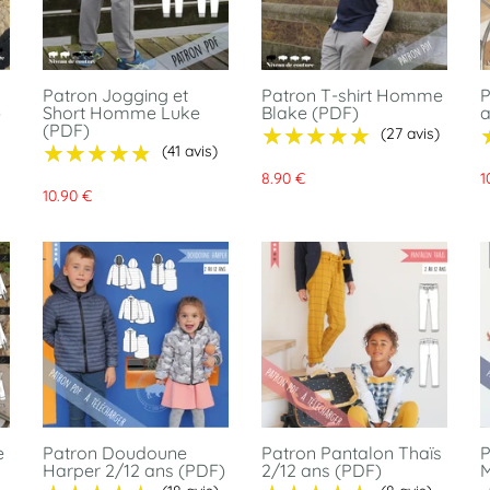
Patron Jogging et
Patron T-shirt Homme
P
)
Short Homme Luke
Blake (PDF)
a
(PDF)
★★★★★
★★★★★
(27 avis)
★★★★★
★★★★★
(41 avis)
8.90 €
1
10.90 €
e
Patron Doudoune
Patron Pantalon Thaïs
P
Harper 2/12 ans (PDF)
2/12 ans (PDF)
M