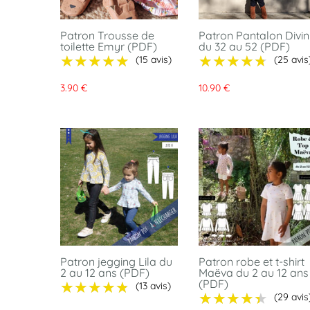
Patron Trousse de
Patron Pantalon Divin
toilette Emyr (PDF)
du 32 au 52 (PDF)
★★★★★
★★★★★
★★★★★
★★★★★
(15 avis)
(25 avis
3.90 €
10.90 €
Patron jegging Lila du
Patron robe et t-shirt
2 au 12 ans (PDF)
Maëva du 2 au 12 ans
(PDF)
★★★★★
★★★★★
(13 avis)
★★★★★
★★★★★
(29 avis