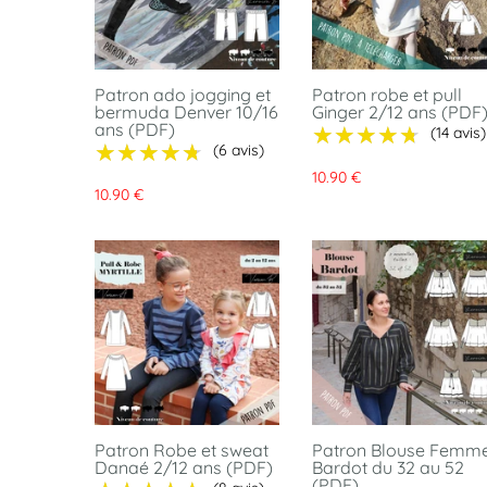
Patron ado jogging et
Patron robe et pull
bermuda Denver 10/16
Ginger 2/12 ans (PDF
ans (PDF)
★★★★★
★★★★★
(14 avis)
★★★★★
★★★★★
(6 avis)
10.90 €
10.90 €
Patron Robe et sweat
Patron Blouse Femm
Danaé 2/12 ans (PDF)
Bardot du 32 au 52
(PDF)