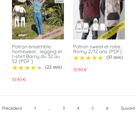
Patron ensemble
Patron sweat et robe
homewear : legging et
Romy 2/12 ans (PDF)
t-shirt Barny du 32 au
★★★★★
★★★★★
(37 avis)
52 (PDF )
★★★★★
★★★★★
(22 avis)
10.90 €
10.90 €
Précédent
1
…
3
4
5
6
Suivant