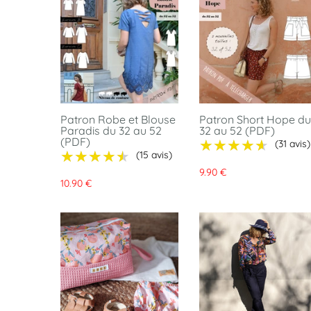
Patron Robe et Blouse
Patron Short Hope du
Paradis du 32 au 52
32 au 52 (PDF)
(PDF)
★★★★★
★★★★★
(31 avis)
★★★★★
★★★★★
(15 avis)
9.90 €
10.90 €