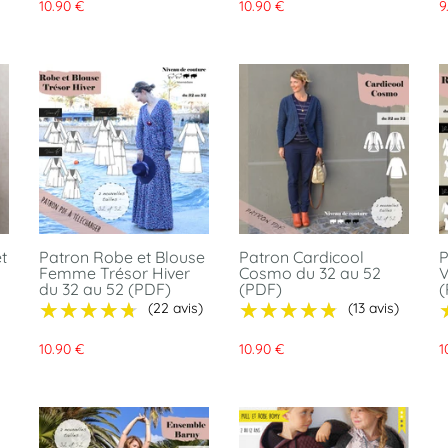
10.90 €
10.90 €
9
t
Patron Robe et Blouse
Patron Cardicool
P
Femme Trésor Hiver
Cosmo du 32 au 52
V
du 32 au 52 (PDF)
(PDF)
(
★★★★★
★★★★★
★★★★★
★★★★★
(22 avis)
(13 avis)
10.90 €
10.90 €
1