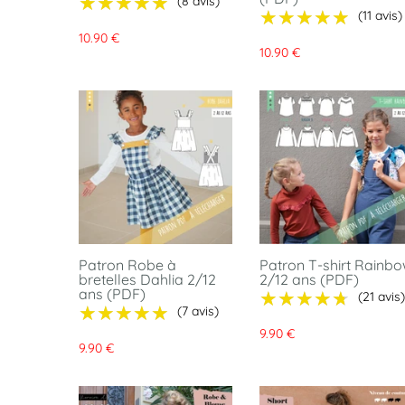
★★★★★
★★★★★
(8 avis)
★★★★★
★★★★★
(11 avis)
10.90 €
10.90 €
Patron Robe à
Patron T-shirt Rainb
bretelles Dahlia 2/12
2/12 ans (PDF)
ans (PDF)
★★★★★
★★★★★
(21 avis)
★★★★★
★★★★★
(7 avis)
9.90 €
9.90 €