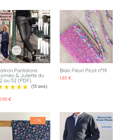
atron Pantalons
Biais Fleuri Picot n°19
oméo & Juliette du
1.65 €
2 au 52 (PDF)
★★★★★
★★★★★
(13 avis)
0.90 €
-7%