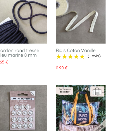
ordon rond tressé
Biais Coton Vanille
leu marine 8 mm
★★★★★
★★★★★
(1 avis)
.65 €
0.90 €