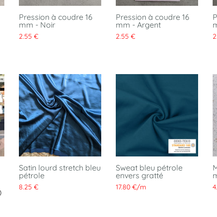
Pression à coudre 16
Pression à coudre 16
P
mm - Noir
mm - Argent
m
2.55 €
2.55 €
2
Satin lourd stretch bleu
Sweat bleu pétrole
M
pétrole
envers gratté
8.25 €
17.80 €
/
m
4
)