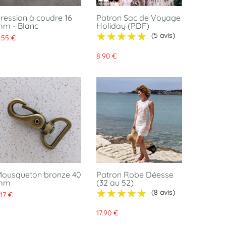
ression à coudre 16
Patron Sac de Voyage
m - Blanc
Holiday (PDF)
★★★★★
★★★★★
(5 avis)
.55 €
8.90 €
ousqueton bronze 40
Patron Robe Déesse
mm
(32 au 52)
★★★★★
★★★★★
(8 avis)
.17 €
17.90 €