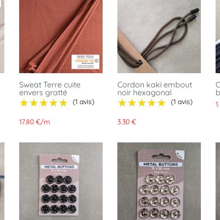
Sweat Terre cuite
Cordon kaki embout
C
envers gratté
noir hexagonal
b
★★★★★
★★★★★
★★★★★
★★★★★
(1 avis)
(1 avis)
1
17.80 €
/
m
3.30 €