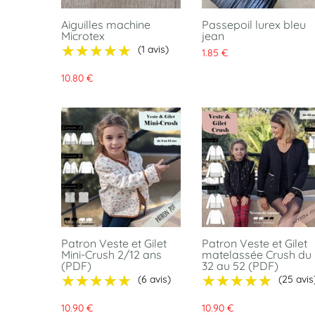
Aiguilles machine
Passepoil lurex bleu
Microtex
jean
★★★★★
★★★★★
(1 avis)
1.85 €
10.80 €
Patron Veste et Gilet
Patron Veste et Gilet
Mini-Crush 2/12 ans
matelassée Crush du
(PDF)
32 au 52 (PDF)
★★★★★
★★★★★
★★★★★
★★★★★
(6 avis)
(25 avis
10.90 €
10.90 €