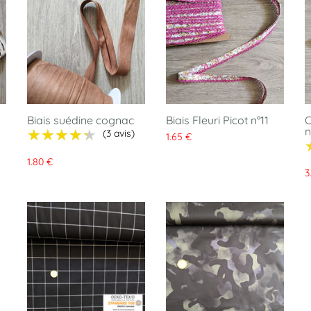
Biais suédine cognac
Biais Fleuri Picot n°11
C
n
★★★★★
★★★★★
(3 avis)
1.65 €
1.80 €
3