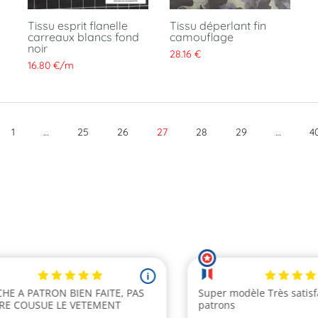
Tissu esprit flanelle
Tissu déperlant fin
carreaux blancs fond
camouflage
noir
28.16 €
16.80 €
/
m
1
…
25
26
27
28
29
…
4