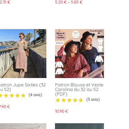
2.31 €
5.20 € – 5.85 €
atron Jupe Sixties (32
Patron Blouse et Veste
u 52)
Carolina du 32 au 52
(PDF)
★★★★★
★★★★★
(4 avis)
★★★★★
★★★★★
(3 avis)
7.90 €
10.90 €