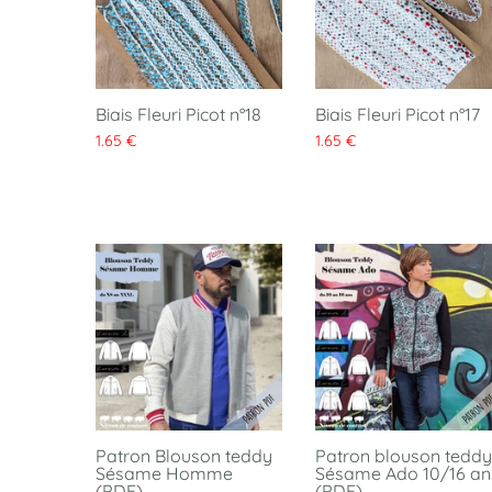
Biais Fleuri Picot n°18
Biais Fleuri Picot n°17
1.65 €
1.65 €
Patron Blouson teddy
Patron blouson teddy
Sésame Homme
Sésame Ado 10/16 an
(PDF)
(PDF)