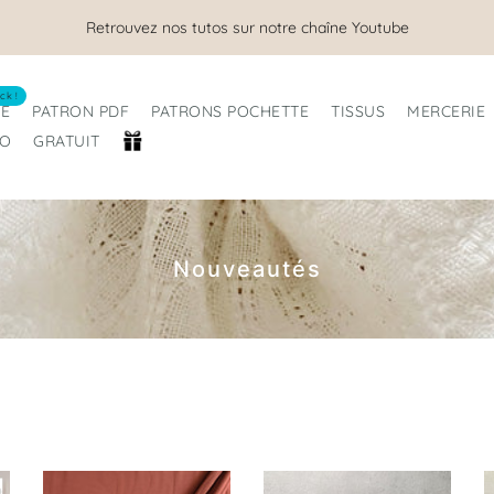
Nous sommes ouverts tout l'été !
ck !
RE
PATRON PDF
PATRONS POCHETTE
TISSUS
MERCERIE
RO
GRATUIT
Nouveautés