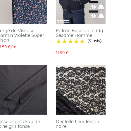
ergé de Viscose
Patron Blouson teddy
armin Violette Super
Sésame Homme
ison
★★★★★
★★★★★
(9 avis)
1.50 €
/
m
17.90 €
issu esprit drap de
Dentelle fleur feston
aine gris foncé
noire