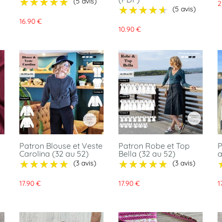
★★★★★
★★★★★
(5 avis)
2
★★★★★
★★★★★
(5 avis)
16.90 €
10.90 €
Patron Blouse et Veste
Patron Robe et Top
P
Carolina (32 au 52)
Bella (32 au 52)
a
★★★★★
★★★★★
★★★★★
★★★★★
(3 avis)
(3 avis)
17.90 €
17.90 €
1