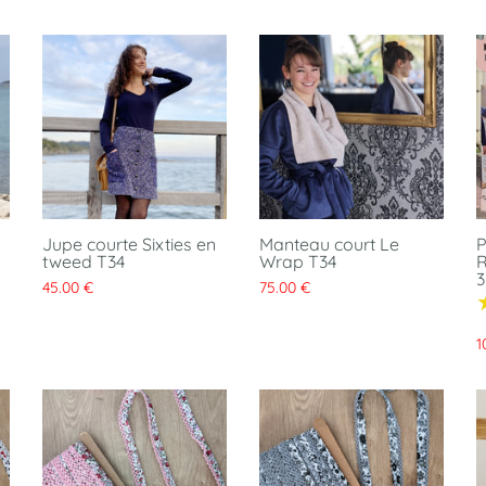
Jupe courte Sixties en
Manteau court Le
P
tweed T34
Wrap T34
R
3
45.00 €
75.00 €
1