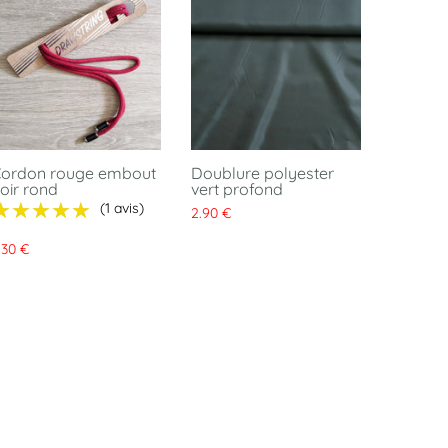
ordon rouge embout
Doublure polyester
oir rond
vert profond
★★★★★
★★★★★
(1 avis)
2.90 €
.30 €