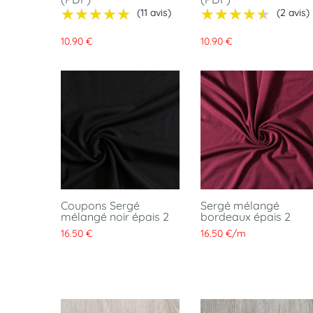
★★★★★
★★★★★
★★★★★
★★★★★
(11 avis)
(2 avis)
10.90 €
10.90 €
Coupons Sergé
Sergé mélangé
mélangé noir épais 2
bordeaux épais 2
16.50 €
16.50 €
/
m