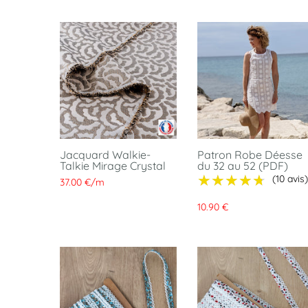
Jacquard Walkie-
Patron Robe Déesse
Talkie Mirage Crystal
du 32 au 52 (PDF)
★★★★★
★★★★★
(10 avis)
37.00 €
/
m
10.90 €