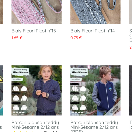
Biais Fleuri Picot n°15
Biais Fleuri Picot n°14
S
C
1.65 €
0.73 €
B
2
Patron blouson teddy
Patron blouson teddy
T
s
Mini-Sésame 2/12 ans
Mini-Sésame 2/12 ans
l
(PDF)