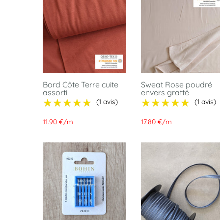
Bord Côte Terre cuite
Sweat Rose poudré
assorti
envers gratté
★★★★★
★★★★★
★★★★★
★★★★★
(1 avis)
(1 avis)
11.90 €
/
m
17.80 €
/
m