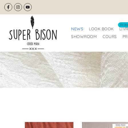
Aller
au
contenu
En sto
NEWS
LOOK BOOK
LIV
SHOWROOM
COURS
P