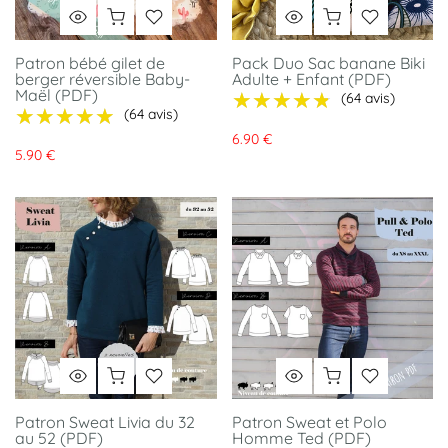
Patron bébé gilet de
Pack Duo Sac banane Biki
berger réversible Baby-
Adulte + Enfant (PDF)
Maël (PDF)
★★★★★
★★★★★
(64 avis)
★★★★★
★★★★★
(64 avis)
6.90 €
5.90 €
Patron Sweat Livia du 32
Patron Sweat et Polo
au 52 (PDF)
Homme Ted (PDF)