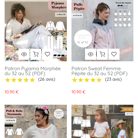
Patron Pyjama Morphée
Patron Sweat Femme
du 32 au 52 (PDF)
Pépite du 32 au 52 (PDF)
★★★★★
★★★★★
★★★★★
★★★★★
(26 avis)
(23 avis)
10.90 €
10.90 €