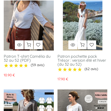
Patron T-shirt Camélia du
Patron pochette pack
32 au 52 (PDF)
Trésor : version été et hiver
(du 32 au 52)
★★★★★
★★★★★
(59 avis)
★★★★★
★★★★★
(62 avis)
10.90 €
17.90 €