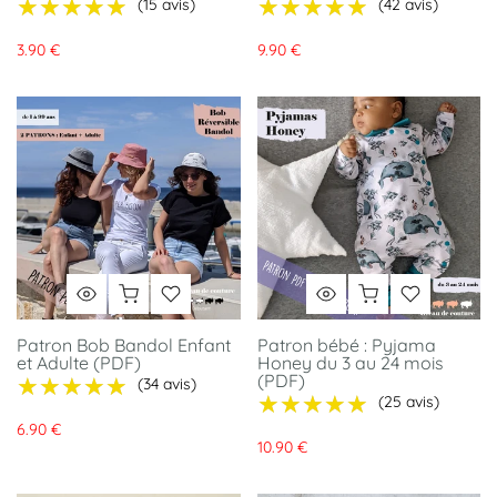
★★★★★
★★★★★
★★★★★
★★★★★
(15 avis)
(42 avis)
3.90 €
9.90 €
Patron Bob Bandol Enfant
Patron bébé : Pyjama
et Adulte (PDF)
Honey du 3 au 24 mois
(PDF)
★★★★★
★★★★★
(34 avis)
★★★★★
★★★★★
(25 avis)
6.90 €
10.90 €