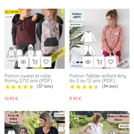
Patron sweat et robe
Patron Tablier enfant Arty
Romy 2/12 ans (PDF)
du 2 au 12 ans (PDF)
★★★★★
★★★★★
★★★★★
★★★★★
(37 avis)
(34 avis)
10.90 €
8.90 €