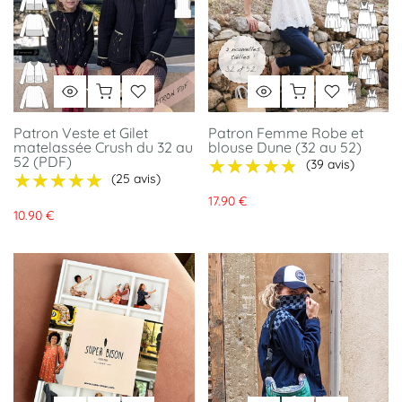
Patron Veste et Gilet
Patron Femme Robe et
matelassée Crush du 32 au
blouse Dune (32 au 52)
52 (PDF)
★★★★★
★★★★★
(39 avis)
★★★★★
★★★★★
(25 avis)
17.90 €
10.90 €