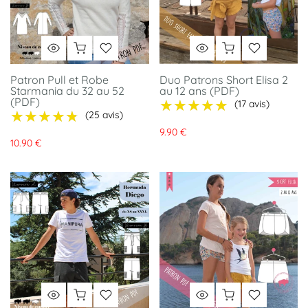
Patron Pull et Robe
Duo Patrons Short Elisa 2
Starmania du 32 au 52
au 12 ans (PDF)
(PDF)
★★★★★
★★★★★
(17 avis)
★★★★★
★★★★★
(25 avis)
9.90 €
10.90 €