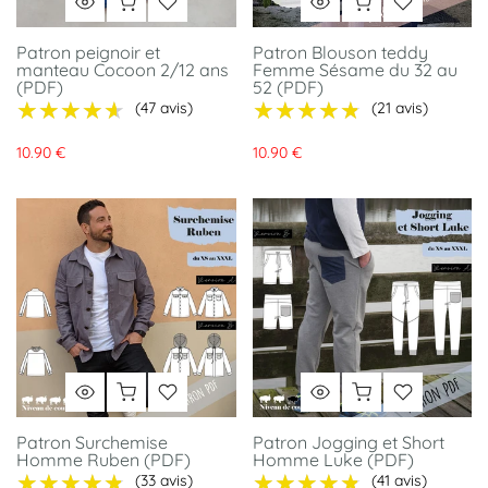
Patron peignoir et
Patron Blouson teddy
manteau Cocoon 2/12 ans
Femme Sésame du 32 au
(PDF)
52 (PDF)
★★★★★
★★★★★
★★★★★
★★★★★
(47 avis)
(21 avis)
10.90 €
10.90 €
Patron Surchemise
Patron Jogging et Short
Homme Ruben (PDF)
Homme Luke (PDF)
★★★★★
★★★★★
★★★★★
★★★★★
(33 avis)
(41 avis)