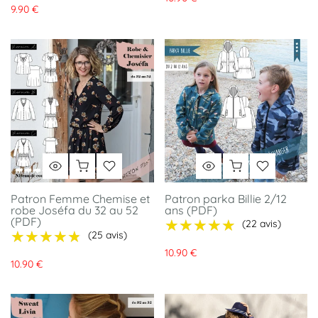
9.90 €
Patron Femme Chemise et
Patron parka Billie 2/12
robe Joséfa du 32 au 52
ans (PDF)
(PDF)
★★★★★
★★★★★
(22 avis)
★★★★★
★★★★★
(25 avis)
10.90 €
10.90 €