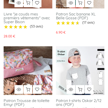
Livre "je couds mes
Patron Sac banane XL
premiers vêtements" avec
Belle Gosse (PDF)
Super Bison
★★★★★
★★★★★
(17 avis)
★★★★★
★★★★★
(53 avis)
6.90 €
28.00 €
Patron Trousse de toilette
Patron t-shirts Oskar 2/12
Emyr (PDF)
ans (PDF)