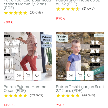
Patron pantalon, bermuda
Patron Short Hope du 32
et short Marvin 2/12 ans
au 52 (PDF)
(PDF)
★★★★★
★★★★★
(31 avis)
★★★★★
★★★★★
(33 avis)
9.90 €
9.90 €
Patron Pyjama Homme
Patron T-shirt garçon Scott
Orson (PDF)
2/12 ans (PDF)
★★★★★
★★★★★
★★★★★
★★★★★
(29 avis)
(44 avis)
10.90 €
9.90 €