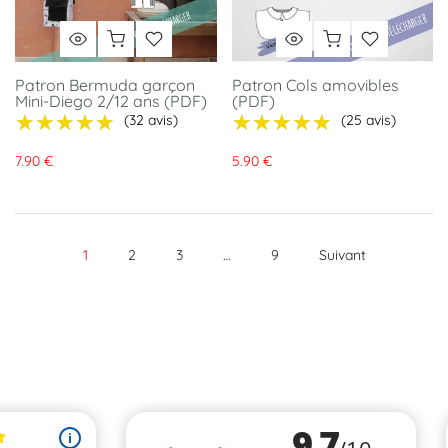
Patron Bermuda garçon
Patron Cols amovibles
Mini-Diego 2/12 ans (PDF)
(PDF)
★★★★★
★★★★★
★★★★★
★★★★★
(32 avis)
(25 avis)
7.90 €
5.90 €
1
2
3
…
9
Suivant