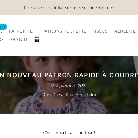
Nous sommes ouverts tout l'été !
ck !
RE
PATRON PDF
PATRONS POCHETTE
TISSUS
MERCERIE
RO
GRATUIT
N NOUVEAU PATRON RAPIDE À COUDRE
9 septembre 2022
Dans
News
0 commentaire
C'est reparti pour un tour !