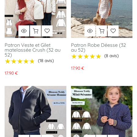
Patron Veste et Gilet
Patron Robe Déesse (32
matelassée Crush (32 au
au 52)
52)
★★★★★
★★★★★
(8 avis)
★★★★★
★★★★★
(18 avis)
17.90 €
17.90 €