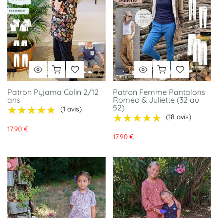
Patron Pyjama Colin 2/12
Patron Femme Pantalons
ans
Roméo & Juliette (32 au
52)
★★★★★
★★★★★
(1 avis)
★★★★★
★★★★★
(18 avis)
17.90 €
17.90 €