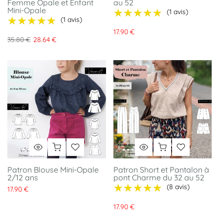
Femme Opale et Enfant
au 52
Mini-Opale
★★★★★
★★★★★
(1 avis)
★★★★★
★★★★★
(1 avis)
17.90 €
35.80 €
28.64 €
Patron Blouse Mini-Opale
Patron Short et Pantalon à
2/12 ans
pont Charme du 32 au 52
★★★★★
★★★★★
(8 avis)
17.90 €
17.90 €