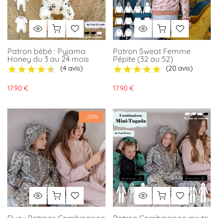
Patron bébé : Pyjama
Patron Sweat Femme
Honey du 3 au 24 mois
Pépite (32 au 52)
★★★★★
★★★★★
★★★★★
★★★★★
(4 avis)
(20 avis)
17.90 €
17.90 €
-20%
Duo : Patrons Combinaison
Patron Combinaison mixte