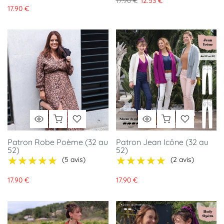
17.90 €
12.53 €
17.90 €
Patron Robe Poème (32 au
Patron Jean Icône (32 au
52)
52)
★★★★★
★★★★★
★★★★★
★★★★★
(5 avis)
(2 avis)
17.90 €
17.90 €