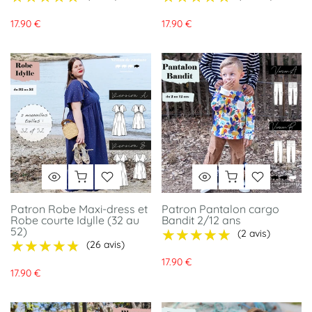
17.90 €
17.90 €
Patron Robe Maxi-dress et
Patron Pantalon cargo
Robe courte Idylle (32 au
Bandit 2/12 ans
52)
★★★★★
★★★★★
(2 avis)
★★★★★
★★★★★
(26 avis)
17.90 €
17.90 €