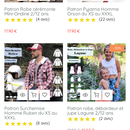
Patron Robe cérémonie
Patron Pyjama Homme
Mini-Ondine 2/12 ans
Orson du XS au XXXL
★★★★★
★★★★★
★★★★★
★★★★★
(4 avis)
(22 avis)
17.90 €
17.90 €
-30%
Patron Surchemise
Patron robe, débardeur et
Homme Ruben du XS au
jupe Lagune 2/12 ans
XXXL
★★★★★
★★★★★
(2 avis)
★★★★★
★★★★★
(8 avis)