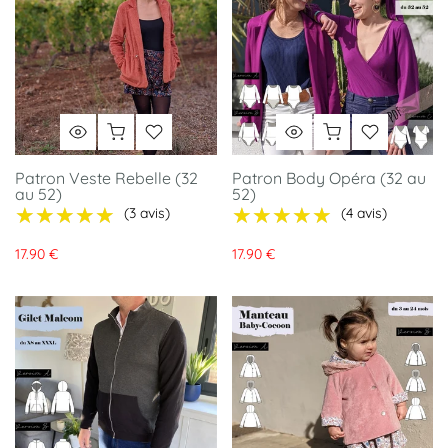
Patron Veste Rebelle (32
Patron Body Opéra (32 au
au 52)
52)
★★★★★
★★★★★
★★★★★
★★★★★
(3 avis)
(4 avis)
17.90 €
17.90 €