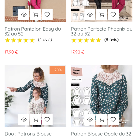
Patron Pantalon Easy du
Patron Perfecto Phoenix du
32 au 52
32 au 52
★★★★★
★★★★★
★★★★★
★★★★★
(4 avis)
(8 avis)
17.90 €
17.90 €
-20%
Duo : Patrons Blouse
Patron Blouse Opale du 32