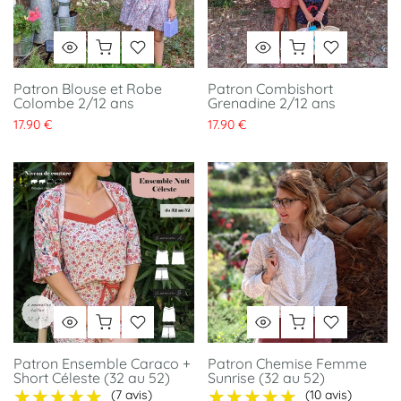
Patron Blouse et Robe
Patron Combishort
Colombe 2/12 ans
Grenadine 2/12 ans
17.90 €
17.90 €
Patron Ensemble Caraco +
Patron Chemise Femme
Short Céleste (32 au 52)
Sunrise (32 au 52)
★★★★★
★★★★★
★★★★★
★★★★★
(7 avis)
(10 avis)