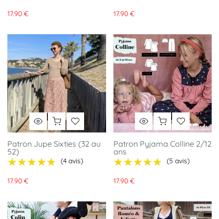
17.90 €
17.90 €
Patron Jupe Sixties (32 au
Patron Pyjama Colline 2/12
52)
ans
★★★★★
★★★★★
★★★★★
★★★★★
(4 avis)
(5 avis)
17.90 €
17.90 €