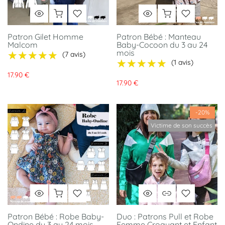
Patron Gilet Homme
Patron Bébé : Manteau
Malcom
Baby-Cocoon du 3 au 24
mois
★★★★★
★★★★★
(7 avis)
★★★★★
★★★★★
(1 avis)
17.90 €
17.90 €
-20%
Victime de son succès
Patron Bébé : Robe Baby-
Duo : Patrons Pull et Robe
Ondine du 3 au 24 mois
Femme Croquant et Enfant