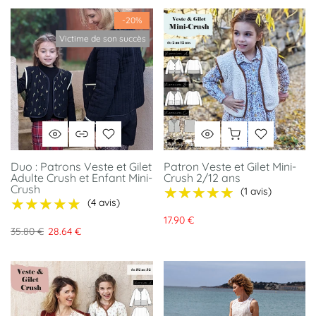
-20%
Victime de son succès
Duo : Patrons Veste et Gilet
Patron Veste et Gilet Mini-
Adulte Crush et Enfant Mini-
Crush 2/12 ans
Crush
★★★★★
★★★★★
(1 avis)
★★★★★
★★★★★
(4 avis)
17.90 €
35.80 €
28.64 €