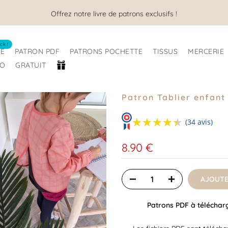
Offrez notre livre de patrons exclusifs !
ck !
RE
PATRON PDF
PATRONS POCHETTE
TISSUS
MERCERIE
RO
GRATUIT
Patron Tablier enfant
★★★★★
★★★★★
(34 avis)
8.90 €
AJOUTE
Patrons PDF à télécharge