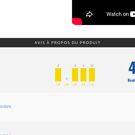
AVIS À PROPOS DU PRODUIT
4
2
4
6
22
0
Basé
1★
2★
3★
4★
5★
3/2025)