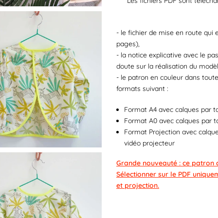
Les fichiers PDF sont télécha
- le fichier de mise en route qu
pages),
- la notice explicative avec le p
doute sur la réalisation du modè
- le patron en couleur dans toute
formats suivant :
Format A4 avec calques par ta
Format A0 avec calques par ta
Format Projection avec calques
vidéo projecteur
Grande nouveauté : ce patron c
Sélectionner sur le PDF uniquem
et projection.