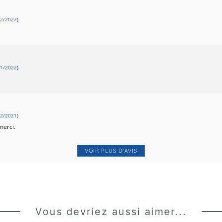
2/2022)
1/2022)
2/2021)
merci.
VOIR PLUS D'AVIS
8/2021)
it. J’ai du m’y reprendre à deux fois et utiliser une taille 10 ans pour une fille de 6
se à jour du patron ? Nous l'avons modifié pour qu'il y ait plus d'aisance dans les tai
Vous devriez aussi aimer...