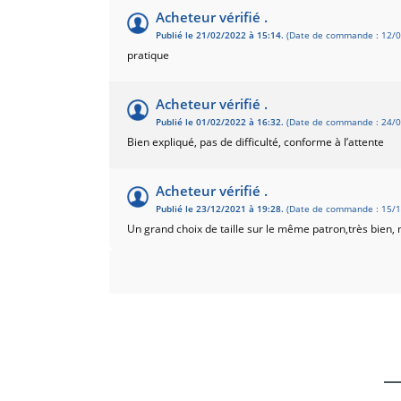
Acheteur vérifié .
Publié le 21/02/2022 à 15:14.
(Date de commande : 12/0
pratique
Acheteur vérifié .
Publié le 01/02/2022 à 16:32.
(Date de commande : 24/0
Bien expliqué, pas de difficulté, conforme à l’attente
Acheteur vérifié .
Publié le 23/12/2021 à 19:28.
(Date de commande : 15/1
Un grand choix de taille sur le même patron,très bien, 
Acheteur vérifié .
Publié le 05/09/2021 à 14:18.
(Date de commande : 14/0
Très joli modèle, explications claires mais taille trop pet
Réponse du marchant
Bonjour, Merci pour votre avis ! avez-vous reçu notre mi