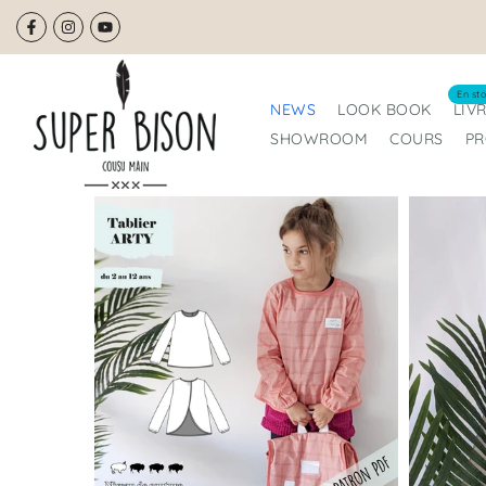
Aller
au
contenu
En sto
NEWS
LOOK BOOK
LIV
SHOWROOM
COURS
P