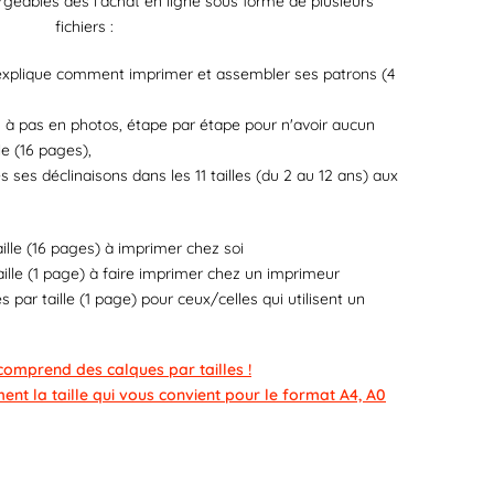
rgeables dès l'achat en ligne sous forme de plusieurs
fichiers :
i explique comment imprimer et assembler ses patrons (4
as à pas en photos, étape par étape pour n'avoir aucun
le (16 pages),
s ses déclinaisons dans les 11 tailles (du 2 au 12 ans) aux
ille (16 pages) à imprimer chez soi
ille (1 page) à faire imprimer chez un imprimeur
 par taille (1 page) pour ceux/celles qui utilisent un
omprend des calques par tailles !
ent la taille qui vous convient pour le format A4, A0